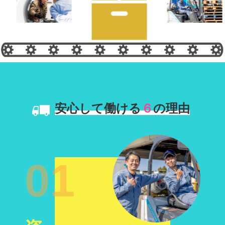
安心して働ける
６
の理由
01